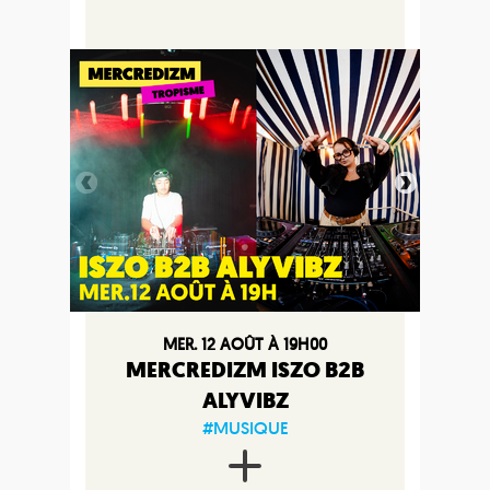
MER. 12 AOÛT À 19H00
MERCREDIZM ISZO B2B
ALYVIBZ
#MUSIQUE