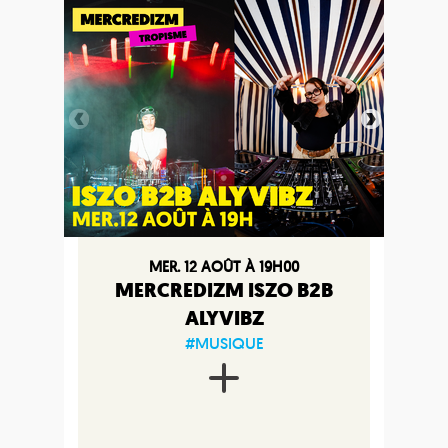
MER. 12 AOÛT À 19H00
MERCREDIZM ISZO B2B
ALYVIBZ
#MUSIQUE