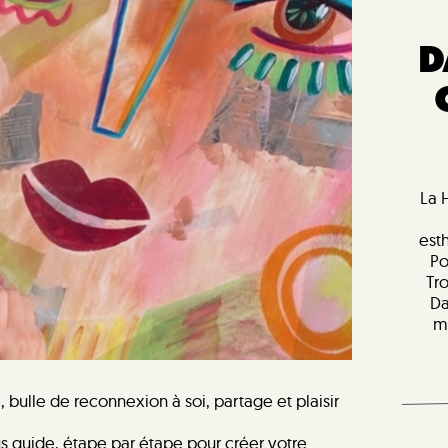
D
La 
est
Po
Tr
Da
m
, bulle de reconnexion à soi, partage et plaisir
s guide, étape par étape pour créer votre