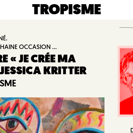
TROPISME
NÉ.
HAINE OCCASION ...
E « JE CRÉE MA
 JESSICA KRITTER
ISME