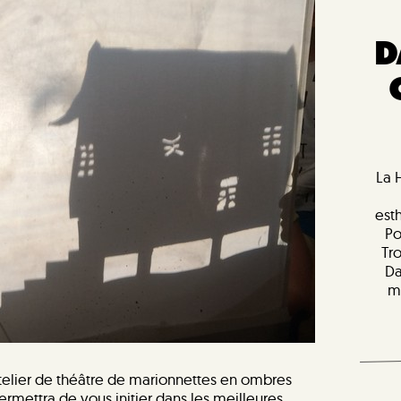
D
La 
est
Po
Tr
Da
m
 atelier de théâtre de marionnettes en ombres
ermettra de vous initier dans les meilleures