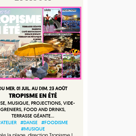
DU MER. 01 JUIL. AU DIM. 23 AOÛT
TROPISME EN ÉTÉ
SE, MUSIQUE, PROJECTIONS, VIDE-
GRENIERS, FOOD AND DRINKS,
TERRASSE GÉANTE...
ATELIER
#DANSE
#FOODISME
#MUSIQUE
ès la plage, direction Tropisme !