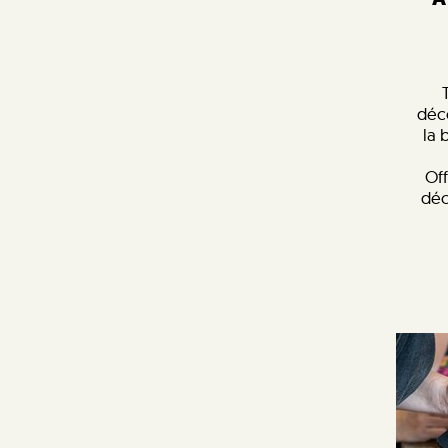
déc
la 
Off
déc