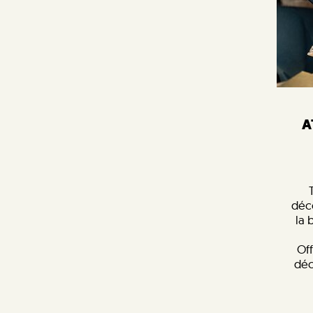
A
déc
la 
Off
déc