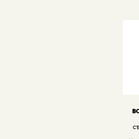
BO
C’