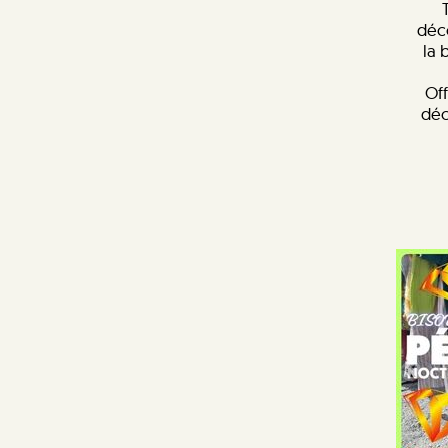
déc
la 
Off
déc