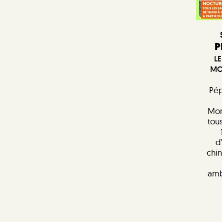
P
LE
MO
Pép
Mon
tous
d
chin
amb