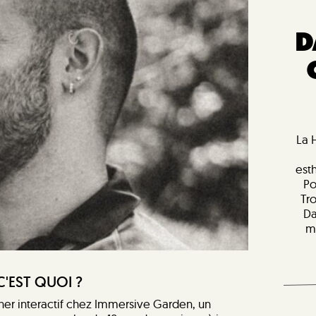
D
La 
est
Po
Tr
Da
m
C'EST QUOI ?
gner interactif chez Immersive Garden, un