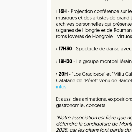
›
16H
- Projection conférence sur le
musiques et des artistes de grand
archives personnelles qui présenten
tsiganes de Hongrie et de Roumanie
roms loveras de Hongroie… virtuos
›
17H30
- Spectacle de danse avec 
›
18H30
- Le groupe montpelliérain
›
20H
- "Los Graciosos" et "Miliu Ca
Catalane de "Péret" venu de Barc
infos
Et aussi des animations, expositio
gastronomie, concerts.
"Notre association est fière que no
défendre la candidature de Montp
2028, car les gitans font partie du