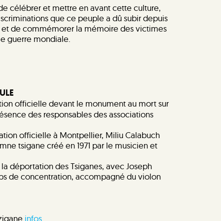
 de célébrer et mettre en avant cette culture,
discriminations que ce peuple a dû subir depuis
urs et de commémorer la mémoire des victimes
me guerre mondiale.
AULE
n officielle devant le monument au mort sur
ésence des responsables des associations
ion officielle à Montpellier, Miliu Calabuch
ymne tsigane créé en 1971 par le musicien et
ur la déportation des Tsiganes, avec Joseph
mps de concentration, accompagné du violon
tzigane
infos