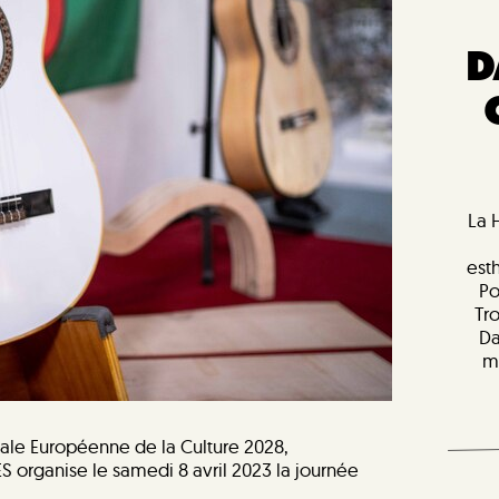
D
La 
est
Po
Tr
Da
m
tale Européenne de la Culture 2028,
 organise le samedi 8 avril 2023 la journée