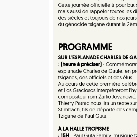
Cette journée officielle à pour but
mais aussi de rappeler toutes les 
des siècles et toujours de nos jo
du génocide tsigane durant la 2è
PROGRAMME
SUR L'ESPLANADE CHARLES DE G
›
(heure à préciser)
- Commémoratio
esplanade Charles de Gaule, en pr
tsiganes, des officiels et des élus.
Au cours de cette première célébrat
et Los Graciosos interprèteront l’h
compositeur rom Žarko Jovanović.
Thierry Patrac nous lira un texte s
Stimbach, fils de déporté des ca
Tzigane de Paul Guta.
À LA HALLE TROPISME
›
15H
- Paul Guta Family, musique 